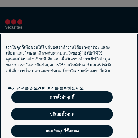
เราใช้คุกกี้เพื่อช่วยให้ไซต์ของเราทำงานได้อย่างถูกต้อง แสดง
เนื้อหาและโฆษณาที่ตรงกับความสนใจของผู้ใช้ เปิดให้ใช้
คุณสมบัติทางโซเชียลมีเดีย และเพื่อวิเคราะห์การเข้าถึงข้อมูล
ซิเคียวริทัสทั่วโลก
ของเรา เรายังแบ่งปันข้อมูลการใช้งานไซต์กับพาร์ทเนอร์โซเชีย
ซิเคียวริทัสทั่วมุมโลก
ลมีเดีย การโฆษณาและพาร์ทเนอร์การวิเคราะห์ของเราอีกด้วย
นโยบายคุกกี้
쿠키 정책을 읽으려면 여기를 클릭하십시오.
การเปิดเผยข้อมูลอย่างรับผิดชอบ
การตั้งค่าคุกกี้
ปฏิเสธทั้งหมด
ยอมรับคุกกี้ทั้งหมด