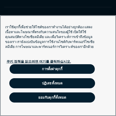
เราใช้คุกกี้เพื่อช่วยให้ไซต์ของเราทำงานได้อย่างถูกต้อง แสดง
ซิเคียวริทัสทั่วโลก
เนื้อหาและโฆษณาที่ตรงกับความสนใจของผู้ใช้ เปิดให้ใช้
ซิเคียวริทัสทั่วมุมโลก
คุณสมบัติทางโซเชียลมีเดีย และเพื่อวิเคราะห์การเข้าถึงข้อมูล
ของเรา เรายังแบ่งปันข้อมูลการใช้งานไซต์กับพาร์ทเนอร์โซเชีย
ลมีเดีย การโฆษณาและพาร์ทเนอร์การวิเคราะห์ของเราอีกด้วย
นโยบายคุกกี้
การเปิดเผยข้อมูลอย่างรับผิดชอบ
쿠키 정책을 읽으려면 여기를 클릭하십시오.
การตั้งค่าคุกกี้
ปฏิเสธทั้งหมด
ยอมรับคุกกี้ทั้งหมด