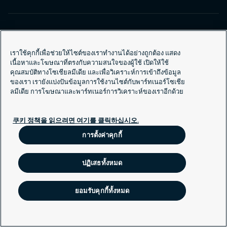
เราใช้คุกกี้เพื่อช่วยให้ไซต์ของเราทำงานได้อย่างถูกต้อง แสดง
ซิเคียวริทัสทั่วโลก
เนื้อหาและโฆษณาที่ตรงกับความสนใจของผู้ใช้ เปิดให้ใช้
ซิเคียวริทัสทั่วมุมโลก
คุณสมบัติทางโซเชียลมีเดีย และเพื่อวิเคราะห์การเข้าถึงข้อมูล
ของเรา เรายังแบ่งปันข้อมูลการใช้งานไซต์กับพาร์ทเนอร์โซเชีย
ลมีเดีย การโฆษณาและพาร์ทเนอร์การวิเคราะห์ของเราอีกด้วย
นโยบายคุกกี้
การเปิดเผยข้อมูลอย่างรับผิดชอบ
쿠키 정책을 읽으려면 여기를 클릭하십시오.
การตั้งค่าคุกกี้
ปฏิเสธทั้งหมด
ยอมรับคุกกี้ทั้งหมด